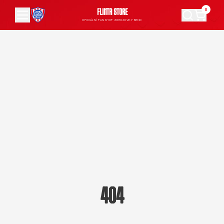
0
FLINTA STORE
OFICIÁLNÍ FANSHOP ZBROJOVKY BRNO
404