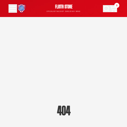
0
FLINTA STORE
OFICIÁLNÍ FANSHOP ZBROJOVKY BRNO
404