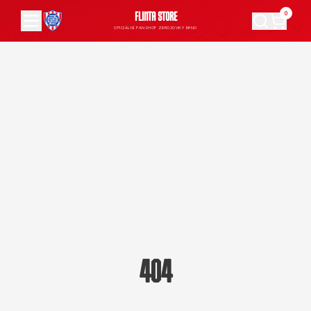
0
FLINTA STORE
OFICIÁLNÍ FANSHOP ZBROJOVKY BRNO
404