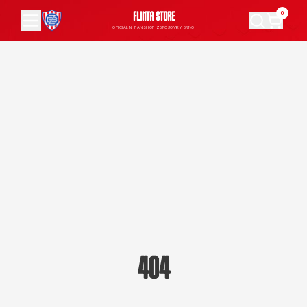
0
FLINTA STORE
OFICIÁLNÍ FANSHOP ZBROJOVKY BRNO
404