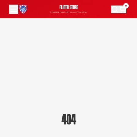
0
FLINTA STORE
OFICIÁLNÍ FANSHOP ZBROJOVKY BRNO
404