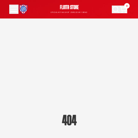
0
FLINTA STORE
OFICIÁLNÍ FANSHOP ZBROJOVKY BRNO
404