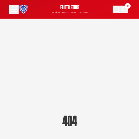
0
FLINTA STORE
OFICIÁLNÍ FANSHOP ZBROJOVKY BRNO
404