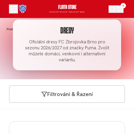
0
FLINTA STORE
OFICIÁLNÍ FANSHOP ZBROJOVKY BRNO
FlintaStore
/
Dresy
/
Dres-fc-zbrojovka-brno-25-26-venkovni
Dresy
Oficiální dresy FC Zbrojovka Brno pro
sezonu 2026/2027 od značky Puma. Zvolit
můžete domácí, venkovní i alternativní
variantu.
Filtrování & Řazení