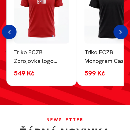
Triko FCZB
Triko FCZB
Zbrojovka logo
Monogram Casua
červené
549 Kč
599 Kč
NEWSLETTER