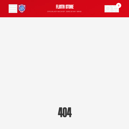
0
FLINTA STORE
OFICIÁLNÍ FANSHOP ZBROJOVKY BRNO
404